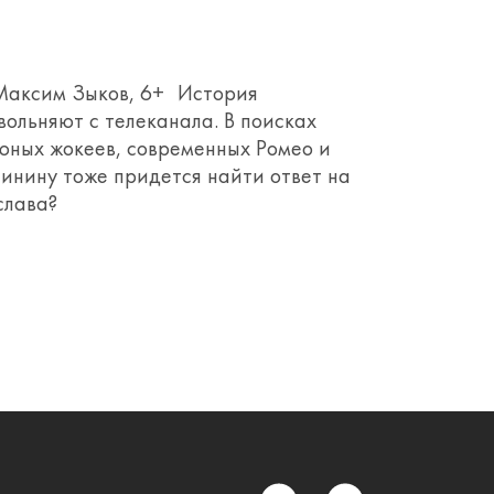
 Максим Зыков, 6+ История
ольняют с телеканала. В поисках
 юных жокеев, современных Ромео и
нину тоже придется найти ответ на
слава?