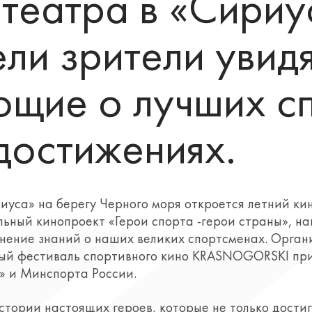
отеатра в «Сириу
ели зрители увид
ющие о лучших с
 достижениях.
иуса» на берегу Черного моря откроется летний кин
ьный кинопроект «Герои спорта -герои страны», н
анение знаний о наших великих спортсменах. Орган
ый фестиваль спортивного кино KRASNOGORSKI пр
» и Минспорта России.
ории настоящих героев, которые не только достиг