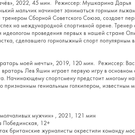
чёв», 2022, 45 мин. Режиссер: Мушкарина Дарья
нький мальчик начинает заниматься горными лыжами
и тренером Сборной Советского Союза, создает п
спех на международной спортивной арене. Тренер
 идеологом проведения первых в нашей стране Оли
стка, сделавшего горнолыжный спорт популярным в
атарь моей мечты», 2019, 120 мин. Режиссер: Васи
 вратарь Лев Яшин играет первую игру в основном 
ота. Начинающему спортсмену предстоит многому на
но признанным гениальным голкипером, известным м
олчаливых мужчин» , 2021, 121 мин
а Побединская, 12+
так британские журналисты окрестили команду мос