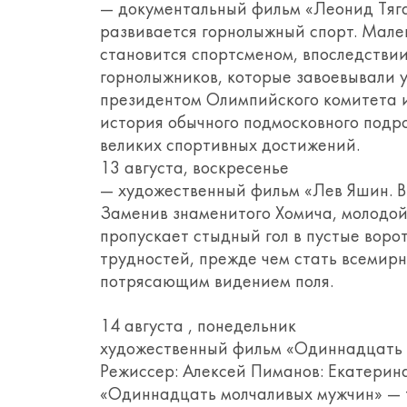
— документальный фильм «Леонид Тяга
развивается горнолыжный спорт. Мале
становится спортсменом, впоследстви
горнолыжников, которые завоевывали у
президентом Олимпийского комитета и
история обычного подмосковного подро
великих спортивных достижений.
13 августа, воскресенье
— художественный фильм «Лев Яшин. Вр
Заменив знаменитого Хомича, молодой
пропускает стыдный гол в пустые вор
трудностей, прежде чем стать всемир
потрясающим видением поля.
14 августа , понедельник
художественный фильм «Одиннадцать м
Режиссер: Алексей Пиманов: Екатерин
«Одиннадцать молчаливых мужчин» — 