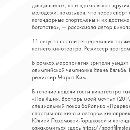
дисциплинах, но и вдохновляют других
молодежи, показывая, что через спорт
легендарные спортсмены и их достиже
богатство», — рассказала автор кино
11 августа состоится церемония торже
летнего кинотеатра. Режиссер програ
В рамках мероприятия зрители увидят
олимпийской чемпионке Елене Вяльбе.
режиссер Марат Ким.
В течение недели гости кинотеатра та
«Лев Яшин. Вратарь моей мечты» (2019
специальный показ байопика «Прерван
спортивного кино и автором кинопрое
Юлией Пахомовой-Горшковой и легенд
ознакомиться здесь https://sportfilmsfes