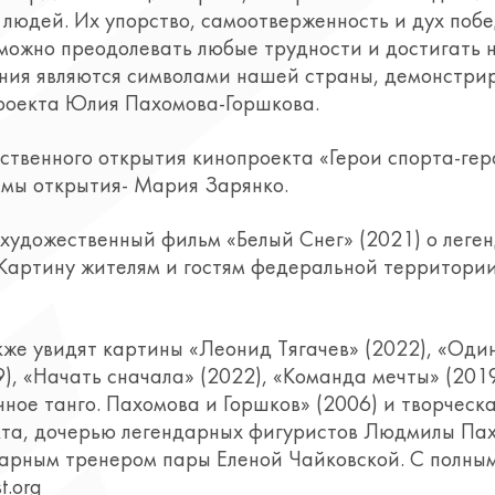
 людей. Их упорство, самоотверженность и дух поб
 можно преодолевать любые трудности и достигать н
ния являются символами нашей страны, демонстрир
проекта Юлия Пахомова-Горшкова.
ственного открытия кинопроекта «Герои спорта-гер
ммы открытия- Мария Зарянко.
 художественный фильм «Белый Снег» (2021) о леге
 Картину жителям и гостям федеральной территории
кже увидят картины «Леонид Тягачев» (2022), «Оди
), «Начать сначала» (2022), «Команда мечты» (2019
ное танго. Пахомова и Горшков» (2006) и творческ
кта, дочерью легендарных фигуристов Людмилы Па
арным тренером пары Еленой Чайковской. С полны
t.org