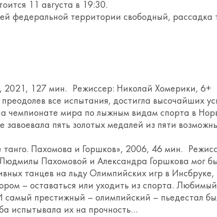
ится 11 августа в 19:30.
стей федеральной территории свободный, рассадка 
, 2021, 127 мин. Режиссер: Николай Хомерики, 6+ 
преодолев все испытания, достигла высочайших усп
на чемпионате мира по лыжным видам спорта в Норв
е завоевала пять золотых медалей из пяти возможны
танго. Пахомова и Горшков», 2006, 46 мин. Режис
 Людмилы Пахомовой и Александра Горшкова мог бы
ивных танцев на льду Олимпийских игр в Инсбруке,
ром – оставаться или уходить из спорта. Любимый
 самый престижный – олимпийский – пьедестал бы
ьба испытывала их на прочность…