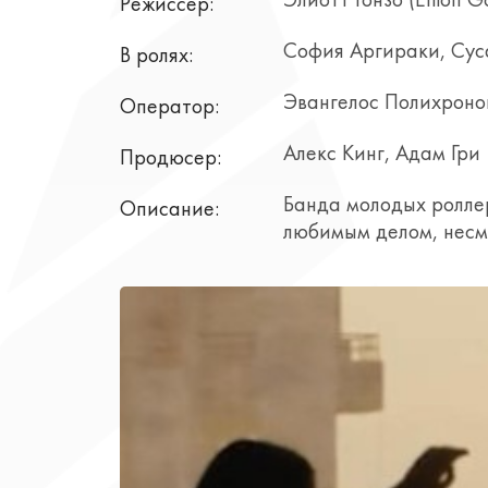
Элиотт Гонзо (Elliott 
Режиссер:
София Аргираки, Сус
В ролях:
Эвангелос Полихроно
Оператор:
Алекс Кинг, Адам Гри
Продюсер:
Банда молодых роллер
Описание:
любимым делом, несм