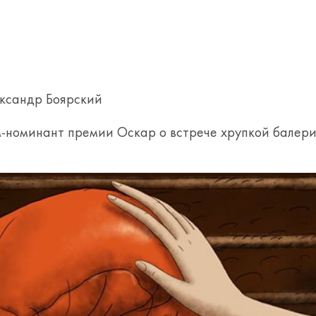
ександр Боярский
номинант премии Оскар о встрече хрупкой балерин