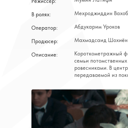
Мумин Латифи
Режиссер:
Мехроджиддин Вахо
В ролях:
Абдукарим Уроков
Оператор:
Махмадсаид Шохиён
Продюсер:
Короткометражный фи
Описание:
семьи потомственных
ровесниками. В центр
передаваемой из пок