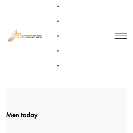
Main page
News
Regulations 2023
Contacts
RUS
Men today