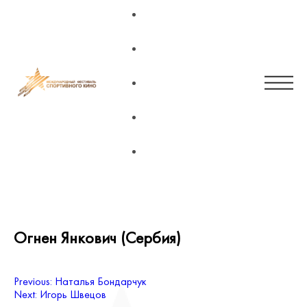
Main page
News
Regulations 2023
Contacts
RUS
Огнен Янкович (Сербия)
Навигация
Previous:
Наталья Бондарчук
Next:
Игорь Швецов
по