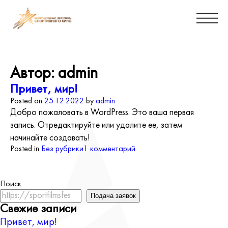
Автор:
admin
Привет, мир!
Posted on
25.12.2022
by
admin
Добро пожаловать в WordPress. Это ваша первая
запись. Отредактируйте или удалите ее, затем
начинайте создавать!
к
Posted in
Без рубрики
1 комментарий
записи
Привет,
мир!
Поиск
Подача заявок
Свежие записи
Привет, мир!