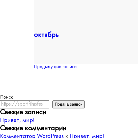
октябрь
Навигация
Предыдущие записи
по
записям
Поиск
Подача заявок
Свежие записи
Привет, мир!
Свежие комментарии
Комментатор WordPress
к
Привет, мир!